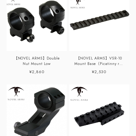
【NOVEL ARMS】Double
【NOVEL ARMS】VSR-10
Nut Mount Low
Mount Base（Picatinny rail
仕様）
¥2,860
¥2,530