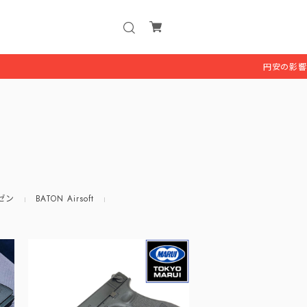
円安の影響により、一
ゼン
BATON Airsoft