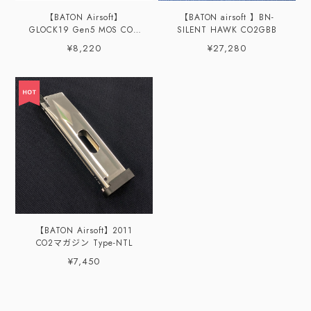
【BATON Airsoft】
【BATON airsoft 】BN-
GLOCK19 Gen5 MOS CO2
SILENT HAWK CO2GBB
GBB用 8gカートリッジ専用
¥8,220
¥27,280
マガジン
【BATON Airsoft】2011
CO2マガジン Type-NTL
¥7,450