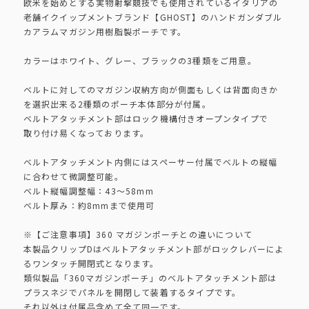
欧米を始めとする実物射撃競技でも使用されているイタリアの
老舗イクイップメントブランド【GHOST】のハンドガンダブル
カアラムマガジン用樹脂製ポーチです。
カラーはホワイト、グレー、ブラックの3種類をご用意。
ベルトに対してのマガジン収納方向が側面もしくは背面向きか
を選択出来る2種類のポーチ本体部分が付属。
ベルトアタッチメント部はロック機構付きオープンタイプで
取り付け易くなっております。
ベルトアタッチメント内側にはスペーサー付属でベルトの縦幅
に合わせて微調整可能。
ベルト縦幅調整幅：43～58mm
ベルト厚み：約8mmまで使用可
※【ご注意事項】360 マガジンポーチとの違いについて
本製品クリップDはベルトアタッチメント部がロックレバーによ
るワンタッチ開閉式となります。
類似製品「360マガジンポーチ」のベルトアタッチメント部は
プラスネジでパネルを開閉して装着するタイプです。
それ以外は付属品含めて全て同一です。