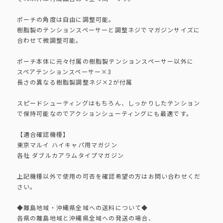
ポーチの角度は自由に調整可能。
樹脂製のテンションスペーサーと調整ネジでマガジンサイズに
合わせて微調整可能。
ポーチ本体に元々付属の樹脂製テンションスペーサー以外に
スペアテンションスペーサー×3
長さの異なる樹脂製調整ネジ×2が付属
スピードシューティングはもちろん、しっかりしたテンション
で保持可能なのでアクションシューティングにも最適です。
【適合確認機種】
東京マルイ ハイキャパ用マガジン
各社 ダブルカアラムタイプマガジン
上記機種以外で使用の可否を確認希望の方はお問い合わせくだ
さい。
◆離島地域・沖縄県全域への送料について◆
各県の離島地域と沖縄県全域への発送の場合、