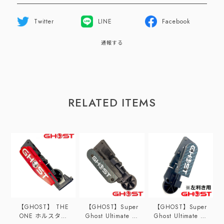
Twitter
LINE
Facebook
通報する
RELATED ITEMS
【GHOST】 THE
【GHOST】Super
【GHOST】Super
ONE ホルスター
Ghost Ultimate ホ
Ghost Ultimate ホ