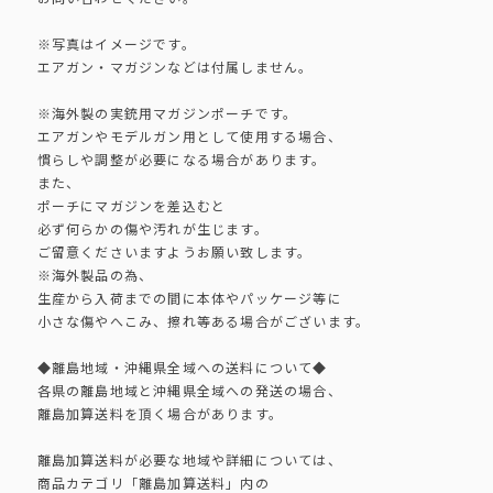
※写真はイメージです。
エアガン・マガジンなどは付属しません。
※海外製の実銃用マガジンポーチです。
エアガンやモデルガン用として使用する場合、
慣らしや調整が必要になる場合があります。
また、
ポーチにマガジンを差込むと
必ず何らかの傷や汚れが生じます。
ご留意くださいますようお願い致します。
※海外製品の為、
生産から入荷までの間に本体やパッケージ等に
小さな傷やへこみ、擦れ等ある場合がございます。
◆離島地域・沖縄県全域への送料について◆
各県の離島地域と沖縄県全域への発送の場合、
離島加算送料を頂く場合があります。
離島加算送料が必要な地域や詳細については、
商品カテゴリ「離島加算送料」内の