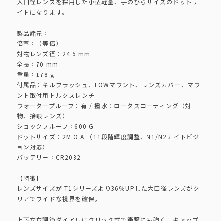
大口径レンズを採用した小型軽量、手のひらサイズのドットサ
イトになります。
製品諸元：
倍率：（等倍）
対物レンズ径：24.5 mm
全長：70 mm
重量：178 g
付属品：キルフラッシュ、LOWマウント、レンズカバー、マウ
ント取付用トルクスレンチ
ウォータープルーフ：有 / 撥水：ロータスコーティング（対
物、接眼レンズ）
ショックプルーフ：600 G
ドットサイズ：2M.O.A.（11段階輝度調整、N1/N2ナイトビジ
ョン対応）
バッテリー：CR2032
【特徴】
レンズサイズが T1シリーズより36％UPした大口径レンズがク
リアでワイドな視界を確保。
上下左右調節ダイアルはクリック式で衝撃にも強く、キャップ