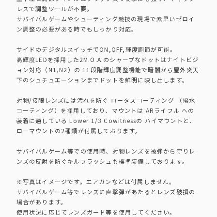
レスで調整ツールが不要。
サバイバルゲームやシューティング競技の現場で素早いゼロイ
ン調整の必要がある時でもしっかり対応。
サイドのデジタルスイッチでON,OFF,輝度調節が可能。
高輝度LEDを採用した2M.O.A.のシャープなドットはナイトビジ
ョン対応（N1,N2）の 11段階輝度調整機能で暗闇から屋外炎天
下のシュチュエーションまでドットを鮮明に映し出します。
対物/接眼レンズには汚れを防ぐ ロータスコーティング （撥水
コーティング）を採用しており、マウントは ARライフル への
装着に適している Lower 1/3 Cowitnessの ハイマウントと、
ローマウントの2種類が付属しております。
サバイバルゲーム等での使用時、対物レンズを被弾から守りレ
ンズの反射を防ぐキルフラッシュも標準装備しております。
※写真はイメージです。エアガンなどは付属しません。
サバイバルゲーム等でレンズに直撃弾があたるとレンズ破損の
場合があります。
使用状況に応じてレンズガード等を使用してください。