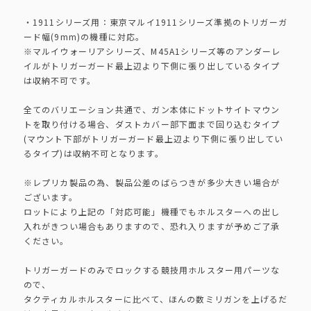
・1911シリーズ用：東京マルイ1911シリーズ準拠のトリガーガ
ード幅(9mm)の機種に対応。
※マルイウォーリアシリーズ、M45A1シリーズ等のアンダーレ
イルがトリガーガード最上辺より下側に張り出しているタイプ
は収納不可です。
全てのバリエーション共通で、ガン本体にドットサイトマウン
トを取り付ける場合、ダストカバー部下面まで回り込むタイプ
(マウント下部がトリガーガード最上辺より下側に張り出してい
るタイプ)は収納不可となります。
※レプリカ製品の為、製品公差のばらつきが多少大きい場合が
ございます。
ロットにより上記の「対応可能」機種でもホルスターへの出し
入れがきつい場合もありますので、恐れ入りますが予めご了承
ください。
トリガーガードのみでロックする競技用ホルスター用パーツな
ので、
タクティカルホルスターに比べて、ほんの数ミリガンを上げるだ