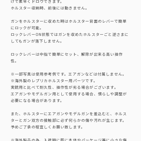
けで素早くドロウできます。
ホルスター収納時、前後には動きません。
ガンをホルスターに収めた時はホルスター背面のレバーで簡単
にロックが可能。
ロックレバーON状態ではガンを収めたホルスターごと逆さまに
してもガンが落下しません。
ロックレバーは中指で簡単にセット、解除が出来る高い操作
性。
※一部写真は使用参考例です。エアガンなどは付属しません。
※海外製のレプリカホルスター用パーツです。
実銃用と比べて耐久性、操作性が劣る場合がございます。
エアガンやモデルガン用として使用する場合、慣らしや調整が
必要になる場合があります。
また、ホルスターにエアガンやモデルガンを差込むと、ホルス
ターとガン双方の接触部に必ず何らかの傷や汚れが生じます。
予めご了承の程宜しくお願い致します。
※海外製品の為、入荷時に既に本体やパッケージ等に小さな傷