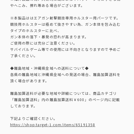
やへこみ、擦れ等ある場合がございます。
※本製品ははエアガン射撃競技専用ホルスター用パーツです。
競技用ホルスターは極めて抜きやすい為、ガン本体を包み込む
タイプのホルスターに比べ、
ガン本体の落下・暴発の恐れが高まります。
ご使用の際には充分ご注意ください。
サバイバルゲーム等での使用には不向きとなりますので予めご
了承ください。
◆離島地域・沖縄県全域への送料について◆
各県の離島地域と沖縄県全域への発送の場合、離島加算送料を
頂く場合があります。
離島加算送料が必要な地域や詳細については、商品カテゴリ
「離島加算送料」内の離島加算送料￥600」のページ内に記載
しております。
下記よりご確認ください。
https://shop.target-1.com/items/65191358