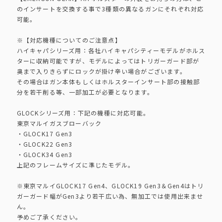
のインサートを交換する事で3種類の異なるガンにそれぞれ対応
可能。
※【対応機種についてのご注意点】
ハイキャパシリーズ用：各社ハイキャパシティーモデルがホルス
ターに収納可能ですが、モデルによってはトリガーガード部が
奥まで入りきらずにロックが掛け辛い場合がございます。
その場合はガン本体もしくはホルスターインサート部の接触部
分を若干削る等、一部加工が必要となります。
GLOCKシリーズ用：下記の機種に対応可能。
東京マルイガスブローバック
・GLOCK17 Gen3
・GLOCK22 Gen3
・GLOCK34 Gen3
上記のフレームサイズに準じたモデル。
※東京マルイGLOCK17 Gen4、GLOCK19 Gen3＆Gen4はトリ
ガーガード幅がGen3より若干広い為、無加工では使用出来ませ
ん。
予めご了承ください。