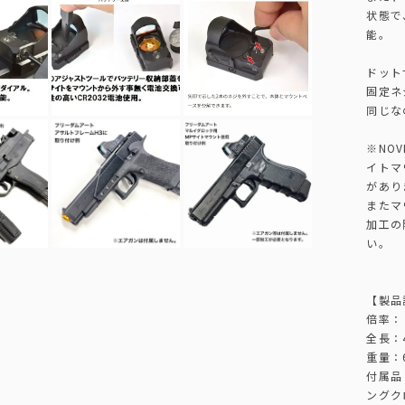
状態で
能。
ドット
固定ネ
同じな
※NO
イトマ
があり
またマ
加工の
い。
【製品
倍率：
全長：4
重量：6
付属品
ングク