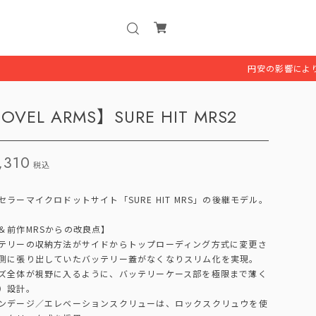
円安の影響により、一部商品を
OVEL ARMS】SURE HIT MRS2
,310
税込
セラーマイクロドットサイト「SURE HIT MRS」の後継モデル。
＆前作MRSからの改良点】
テリーの収納方法がサイドからトップローディング方式に変更さ
側に張り出していたバッテリー蓋がなくなりスリム化を実現。
ズ全体が視野に入るように、バッテリーケース部を極限まで薄く
）設計。
ンデージ／エレベーションスクリューは、ロックスクリュウを使