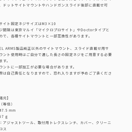
、ドットサイトマウントやハンドガンスライド後部に直載せ可
サイト固定ネジサイズはM3×10
ジ間隔は東京マルイ「マイクロプロサイト」やDoctorタイプと
ので、各種サイトマウントと一部互換性があります。
VEL ARMS製品純正以外のサイトマウント、スライド直載せ用サ
ウント使用時はご自分で適した長さの固定ネジをご用意する必要
ます。
ウントに一部加工が必要な場合があります。
際は自己責任となりますので、恐れ入りますが予めご了承くださ
諸元】
（等倍）
7.5 mm
7 g
：アジャストツール、取付用トレクスレンチ、カバー、クリーニ
ロス