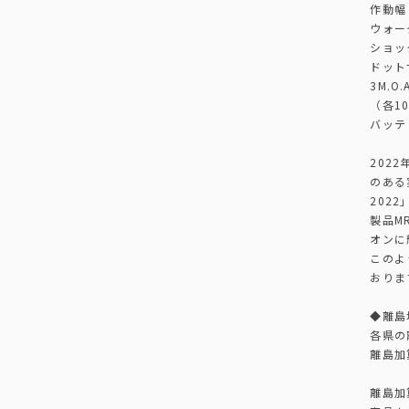
作動幅：
ウォー
ショッ
ドット
3M.
（各1
バッテ
202
のある
202
製品M
オンに
このよ
おりま
◆離島
各県の
離島加
離島加