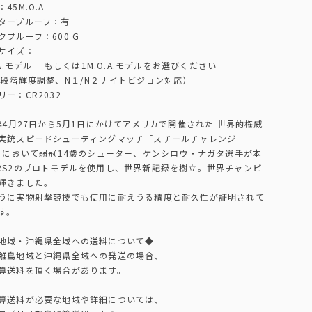
45M.O.A
タープルーフ：有
クプルーフ：600 G
サイズ：
O.A.モデル もしくは1M.O.A.モデルをお選びください
0段階輝度調整、N１/N２ナイトビジョン対応）
リー：CR2032
2年4月27日から5月1日にかけてアメリカで開催された 世界的権威
実銃スピードシューティングマッチ「スチールチャレンジ
2」において弱冠14歳のシューター、ケンシロウ・ナガタ選手が本
RS2のプロトモデルを使用し、世界新記録を樹立。世界チャンピ
輝きました。
うに実物射撃競技でも使用に耐えうる精度と耐久性が証明されて
す。
地域・沖縄県全域への送料について◆
離島地域と沖縄県全域への発送の場合、
算送料を頂く場合があります。
算送料が必要な地域や詳細については、