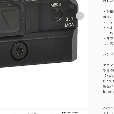
用しな
・耐衝
可能。
・ナイ
・イル
・本体
・マウ
し、高
ハンド
東京マ
ちらのN
【NOV
Plate 
製品ペ
https
20m
またド