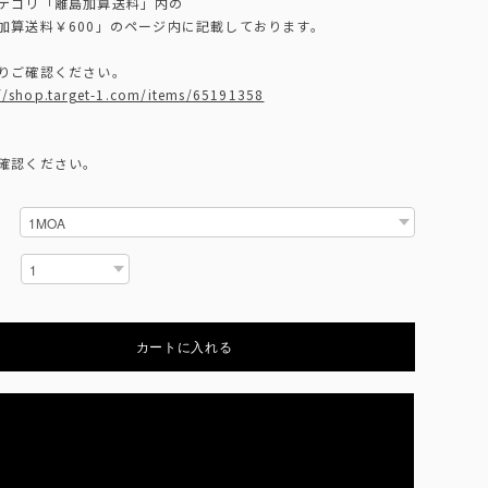
テゴリ「離島加算送料」内の
加算送料￥600」のページ内に記載しております。
りご確認ください。
://shop.target-1.com/items/65191358
確認ください。
カートに入れる