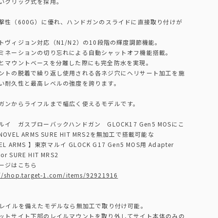
いクリック式を採用。
撃性（600G）に優れ、ハンドガンのスライドに直接取り付けが
トヴィジョン対応（N1/N2）の10段階の輝度調節機能。
ミネーションの切り忘れによる自動シャットオフ機能搭載。
とマウントベースを分離した際にも完全防水を実現。
ントの脱着で繰り返し使用される各ネジ穴にヘリサート加工を施
い耐久性と最高レベルの強度を誇ります。
ガンからライフルまで幅広く使えるモデルです。
ルイ ガスブローバックハンドガン GLOCK17 Gen5 MOSにこ
OVEL ARMS SURE HIT MRS2を無加工で搭載可能な
EL ARMS 】東京マルイ GLOCK G17 Gen5 MOS用 Adapter
for SURE HIT MRS2
ージはこちら
://shop.target-1.com/items/92921916
mレイルを備えたモデルなら無加工で取り付け可能。
ットサイト下部のレイルマウントを取り外してサイト本体のみの