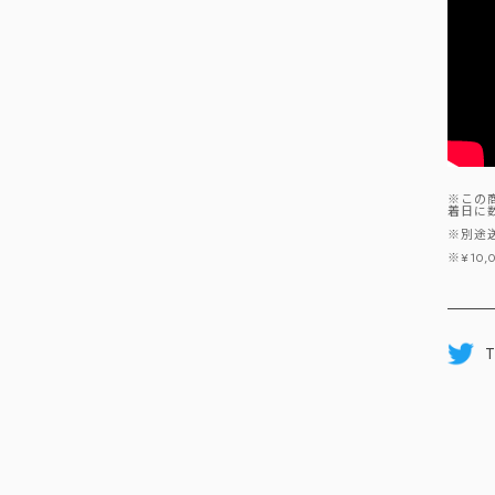
※この
着日に
※別途
※¥10
T