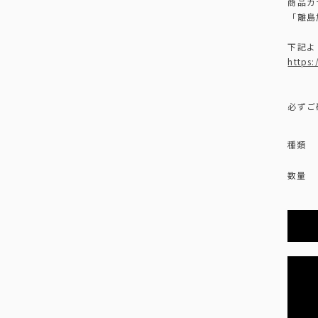
商品カ
「離島
下記よ
https
必ずご
種類
数量