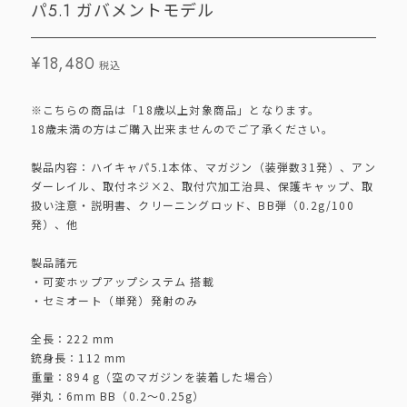
パ5.1 ガバメントモデル
¥18,480
税込
※こちらの商品は「18歳以上対象商品」となります。
18歳未満の方はご購入出来ませんのでご了承ください。
製品内容：ハイキャパ5.1本体、マガジン（装弾数31発）、アン
ダーレイル、取付ネジ×2、取付穴加工治具、保護キャップ、取
扱い注意・説明書、クリーニングロッド、BB弾（0.2g/100
発）、他
製品諸元
・可変ホップアップシステム 搭載
・セミオート（単発）発射のみ
全長：222 mm
銃身長：112 mm
重量：894 g（空のマガジンを装着した場合）
弾丸：6mm BB（0.2〜0.25g）