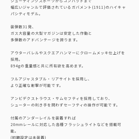
シューティングスポーツからコンバットまで
幅広いジャンルで評価されているガバメント(1911)のハイキャ
パシティモデル。
装弾数31発、
ガス大容量の大型マガジンは安定した作動と
多弾数のアドバンテージを誇ります。
アウターバレルやスクエアハンマーにクロームメッキ仕上げを
採用。
894gの重量感と共に所有欲を高めます。
フルアジャスタブル・リアサイトを採用し、
より正確な射撃が可能です。
アンビデクストラウス・サムセフティを採用しており、
シューターの利き手を問わずセーフティの操作が可能です。
付属のアンダーレイルを装着すれば
20mmレールに対応した各種フラッシュライトなどを搭載可
能。
(初期設定は未装着)