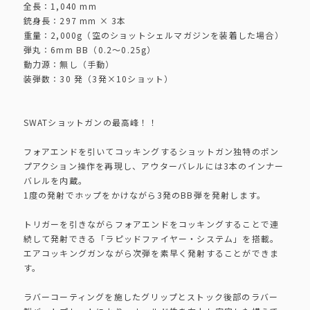
全長：1,040 mm
銃身長：297 mm × 3本
重量：2,000g（空のショットシェルマガジンを装着した場合）
弾丸：6mm BB（0.2〜0.25g）
動力源：無し（手動）
装弾数：30 発（3発×10ショット）
SWATショットガンの最高峰！！
フォアエンドを引いてコッキングするショットガン独特のポン
プアクション操作を再現し、アウターバレルには3本のインナー
バレルを内蔵。
1度の発射でホップをかけながら3発のBB弾を発射します。
トリガーを引きながらフォアエンドをコッキングすることで連
続して発射できる「ラピッドファイヤー・システム」を搭載。
エアコッキングガンながら次弾を素早く発射することができま
す。
ラバーコーティングを施したグリップとストック後部のラバー