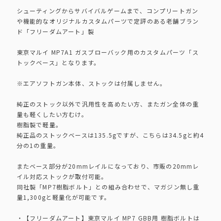
シューティングからサバイバルゲームまで、コンプリートガン
や機能的なオリジナルカスタムパーツで定評のある老舗ブラン
ド「フリーダムアート」製
東京マルイ MP7A1 ガスブローバック用のカスタムパーツ「ス
トックベース」となります。
※エアソフトガン本体、ストックは付属しません。
純正のストック以外で汎用性を高めたい方、またガン全体の重
量も軽くしたい方むけ。
樹脂製で軽量。
純正品のストックベースは135.5gですが、こちらは34.5gと約4
分の1の重量。
またベース部分が20mmレイルになっており、市販の20mmレ
イル対応ストックが取付可能。
同社製「MP7樹脂ボルト」との組み合わせで、マガジン無し重
量1,300gと軽量化が可能です。
・【フリーダムアート】東京マルイ MP7 GBB用 樹脂ボルトは