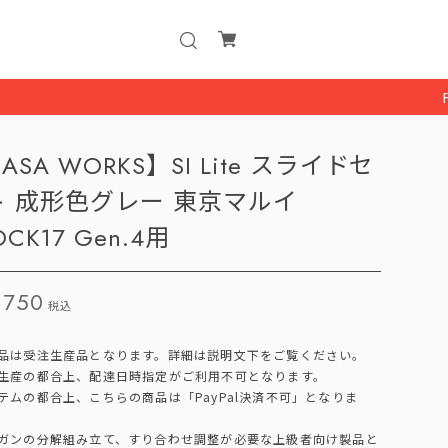
円安の影響に
ASA WORKS】SI Lite スライドセ
ト 成形色グレー 東京マルイ
OCK17 Gen.4用
,750
税込
品は受注生産品となります。詳細は説明文下をご覧ください。
生産の都合上、配達日時指定がご利用不可となります。
テムの都合上、こちらの商品は「PayPal決済不可」となりま
ガンの分解組み立て、すり合わせ調整が必要な上級者向け製品と