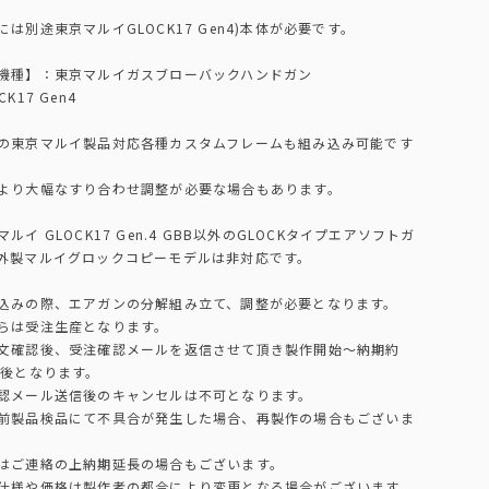
には別途東京マルイGLOCK17 Gen4)本体が必要です。
機種】：東京マルイガスブローバックハンドガン
CK17 Gen4
の東京マルイ製品対応各種カスタムフレームも組み込み可能です
より大幅なすり合わせ調整が必要な場合もあります。
ルイ GLOCK17 Gen.4 GBB以外のGLOCKタイプエアソフトガ
外製マルイグロックコピーモデルは非対応です。
込みの際、エアガンの分解組み立て、調整が必要となります。
らは受注生産となります。
文確認後、受注確認メールを返信させて頂き製作開始～納期約
前後となります。
認メール送信後のキャンセルは不可となります。
前製品検品にて不具合が発生した場合、再製作の場合もございま
はご連絡の上納期延長の場合もございます。
仕様や価格は製作者の都合により変更となる場合がございます。