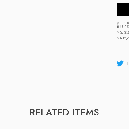
※この
着日に
※別途
※¥10
T
RELATED ITEMS