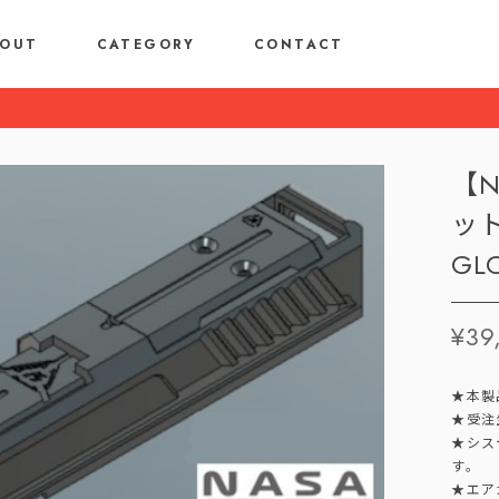
OUT
CATEGORY
CONTACT
【N
ッ
GL
¥39
★本製
★受注
★シス
す。
★エア