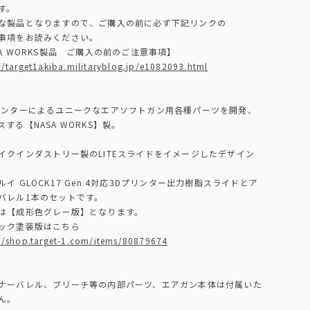
す。
な製品となりますので、ご購入の前に必ず下記リンクの
事項をお読みください。
SA WORKS製品 ご購入の前のご注意事項】
//target1akiba.militaryblog.jp/e1082093.html
リンターによるユニークなエアソフトガン用各種パーツを開発、
スする【NASA WORKS】製。
イクインダストリー製のLITEスライドをイメージしたデザイン
ルイ GLOCK17 Gen.4対応3Dプリンター出力樹脂スライドとア
バレル1本のセットです。
は【成形色グレー版】となります。
ック塗装版はこちら
://shop.target-1.com/items/80879674
ナーバレル、ブリーチ等の内部パーツ、エアガン本体は付属いた
ん。