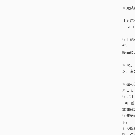
※完成
【対応
・GLO
※上記
が、
製品に
※東京マ
ン、海
※組み
※こち
※ご注
14日
受注確
※発送
す。
その際
製品の