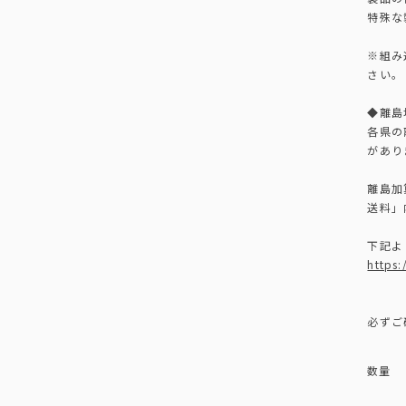
特殊な
※組み
さい。
◆離島
各県の
があり
離島加
送料」
下記よ
https
必ずご
数量